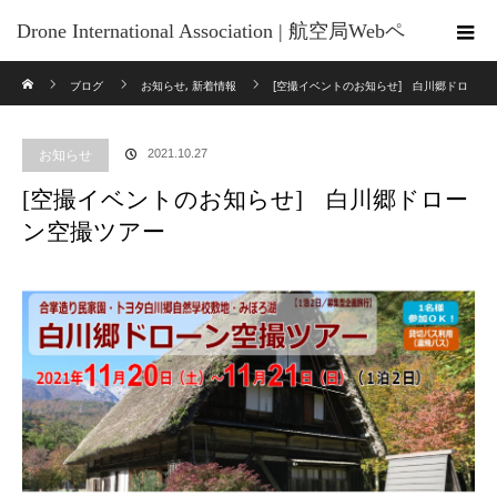
Drone International Association | 航空局Webペ
ホーム
ブログ
お知らせ
,
新着情報
[空撮イベントのお知らせ] 白川郷ドロ
ージの 「無人航空機の講習団体及び管理団
ーン空撮ツアー
体一覧」 に掲載されています
お知らせ
2021.10.27
[空撮イベントのお知らせ] 白川郷ドロー
ン空撮ツアー