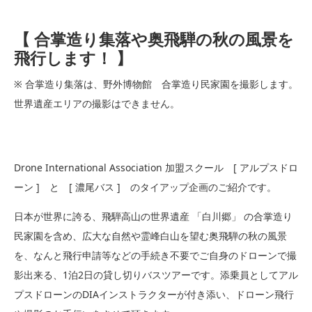
【 合掌造り集落や奥飛騨の秋の風景を
飛行します！ 】
※ 合掌造り集落は、野外博物館 合掌造り民家園を撮影します。
世界遺産エリアの撮影はできません。
Drone International Association 加盟スクール [ アルプスドロ
ーン ] と [ 濃尾バス ] のタイアップ企画のご紹介です。
日本が世界に誇る、飛騨高山の世界遺産 「白川郷」 の合掌造り
民家園を含め、広大な自然や霊峰白山を望む奥飛騨の秋の風景
を、なんと飛行申請等などの手続き不要でご自身のドローンで撮
影出来る、1泊2日の貸し切りバスツアーです。添乗員としてアル
プスドローンのDIAインストラクターが付き添い、ドローン飛行