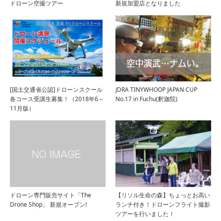
ドローン空撮ツアー
新規加盟店となりました
[国土交通省公認]ドローンスクール
JDRA TINYWHOOP JAPAN CUP
各コース受講生募集！（2018年6～
No.17 in Fuchu(釈迦院)
11月版）
ドローン専門販売サイト「The
【リソル生命の森】ちょっとお高い
Drone Shop」 新規オープン!
ランチ付き！ドローンフライト撮影
ツアーを行いました！