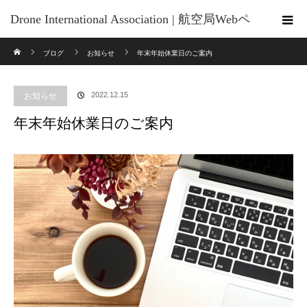
Drone International Association | 航空局Webペ
ホーム
ブログ
お知らせ
年末年始休業日のご案内
ージの 「無人航空機の講習団体及び管理団
体一覧」 に掲載されています
お知らせ
2022.12.15
年末年始休業日のご案内