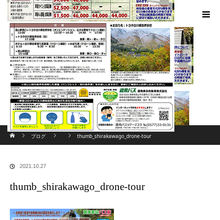
ホーム
ブログ
thumb_shirakawago_drone-tour
2021.10.27
thumb_shirakawago_drone-tour