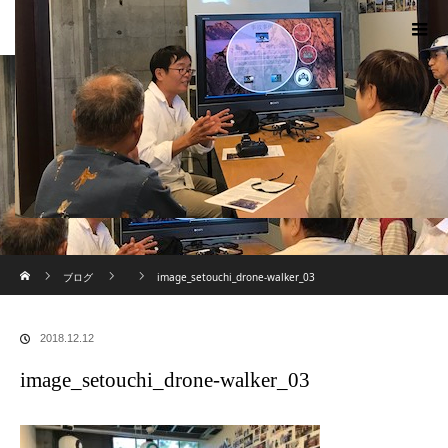
ホーム
ブログ
image_setouchi_drone-walker_03
2018.12.12
image_setouchi_drone-walker_03