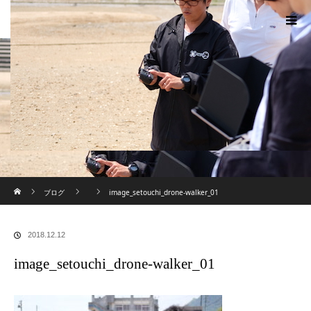
ホーム
ブログ
image_setouchi_drone-walker_01
2018.12.12
image_setouchi_drone-walker_01