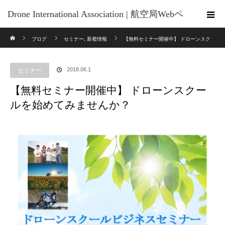
Drone International Association | 航空局Webペ
ホーム
ブログ
セミナー
,
新着情報
【無料セミナー開催中】 ドローンスク
ージの 「無人航空機の講習団体及び管理団
ールを始めてみませんか？
体一覧」 に掲載されています
セミナー
2018.06.1
【無料セミナー開催中】 ドローンスクー
ルを始めてみませんか？