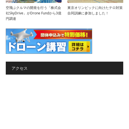
空飛ぶクルマの開発を行う「株式会
東京オリンピックに向けたテロ対策
社SkyDrive」がDrone Fundから3億
合同訓練に参加しました！
円調達
アクセス