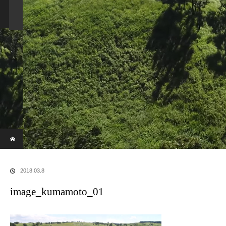
新着情報
コース説明
DIA認定スクール
お問い合わせ
協会概要
ホーム
ブログ
image_kumamoto_01
2018.03.8
image_kumamoto_01