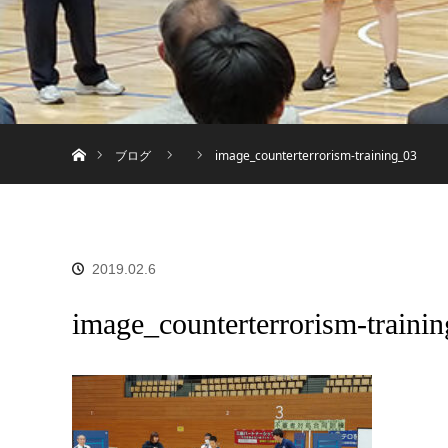
ホーム
ブログ
image_counterterrorism-training_03
2019.02.6
image_counterterrorism-traini