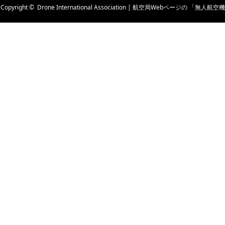
Copyright ©
Drone International Association | 航空局Webページの 「無人航空機
の講習団体及び管理団体一覧」 に掲載されています